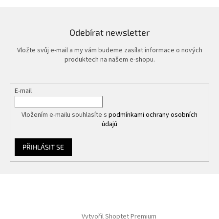
Odebírat newsletter
Vložte svůj e-mail a my vám budeme zasílat informace o nových
produktech na našem e-shopu.
E-mail
Vložením e-mailu souhlasíte s
podmínkami ochrany osobních
údajů
PŘIHLÁSIT SE
Z
á
p
a
Vytvořil Shoptet Premium