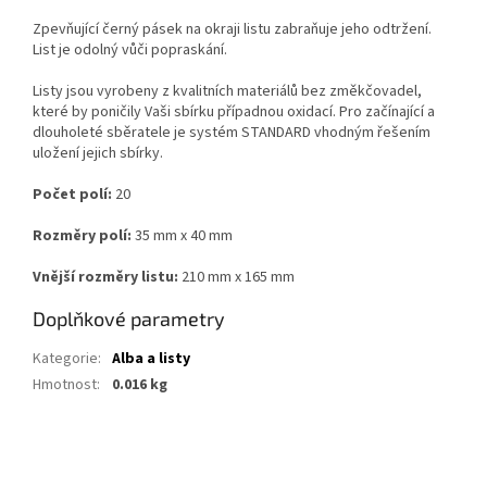
Zpevňující černý pásek na okraji listu zabraňuje jeho odtržení.
List je odolný vůči popraskání.
Listy jsou vyrobeny z kvalitních materiálů bez změkčovadel,
které by poničily Vaši sbírku případnou oxidací. Pro začínající a
dlouholeté sběratele je systém STANDARD vhodným řešením
uložení jejich sbírky.
Počet polí:
20
Rozměry polí:
35
mm x 40 mm
Vnější rozměry listu:
210 mm x 165 mm
Doplňkové parametry
Kategorie
:
Alba a listy
Hmotnost
:
0.016 kg