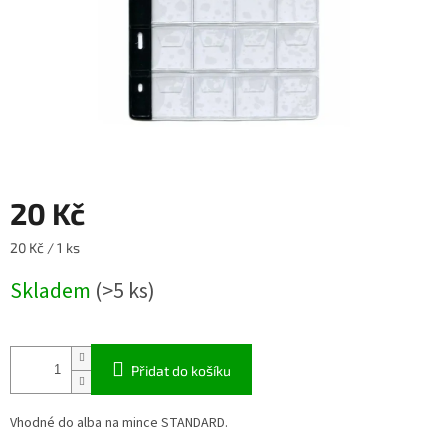
20 Kč
Měrná
20 Kč / 1 ks
cena:
Skladem
(>5 ks)
Přidat do košíku
Vhodné do alba na mince STANDARD.