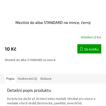
Mezilist do alba STANDARD na mince, černý
Skladem
(2 ks)
Průměrné
hodnocení
produktu
10 Kč
Do košíku
je
5,0
Vhodné do alba STANDARD na mince.
z
5
hvězdiček.
Popis
Hodnocení (2)
Diskuze
Detailní popis produktu
Do listu lze uložit až 20 mincí nebo medailí. Vhodné pro mince a
medaile všech druhů (historické, pamětní, investiční).