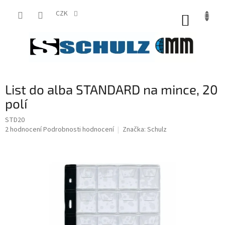
Přejít
na
CZK
NÁKUP
obsah
KOŠÍK
List do alba STANDARD na mince, 20
polí
STD20
Průměrné
2 hodnocení
Podrobnosti hodnocení
Značka:
Schulz
hodnocení
produktu
je
5,0
z
5
hvězdiček.