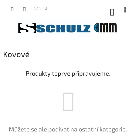
Přejít
na
CZK
NÁKUP
obsah
KOŠÍK
Kovové
Produkty teprve připravujeme.
Můžete se ale podívat na ostatní kategorie.