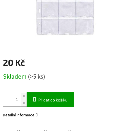
20 Kč
Měrná
Skladem
(>5 ks)
cena:
Přidat do košíku
Detailní informace