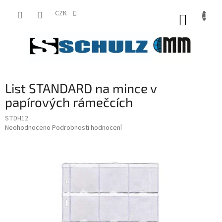
Přejít
na
CZK
NÁKUP
obsah
KOŠÍK
List STANDARD na mince v
papírových rámečcích
STDH12
Průměrné
Neohodnoceno
Podrobnosti hodnocení
hodnocení
produktu
je
0,0
z
5
hvězdiček.