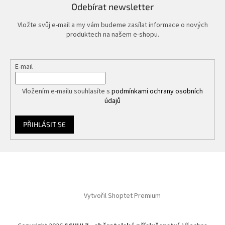
Odebírat newsletter
Vložte svůj e-mail a my vám budeme zasílat informace o nových
produktech na našem e-shopu.
E-mail
Vložením e-mailu souhlasíte s
podmínkami ochrany osobních
údajů
PŘIHLÁSIT SE
Z
á
p
a
Vytvořil Shoptet Premium
t
í