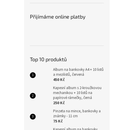
Přijímáme online platby
Top 10 produktů
Album na bankovky A4 + 10 listů
a mezilistů, červená
450 Kč
Kapesní album s 2-kroužkovou
mechanikou + 10 listů na
papírové rámečky, černá
250 Kč
Pinzeta na mince, bankovky a
známky - 11 cm
75 Kč
Kapesní album na bankovky,