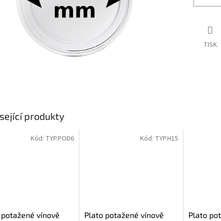
TISK
sející produkty
Kód:
TYP.POD6
Kód:
TYP.H15
 potažené vínově
Plato potažené vínově
Plato po