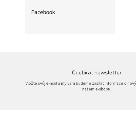
Facebook
Odebírat newsletter
Vložte svůj e-mail a my vám budeme zasílat informace o nov
našem e-shopu.
Z
á
p
a