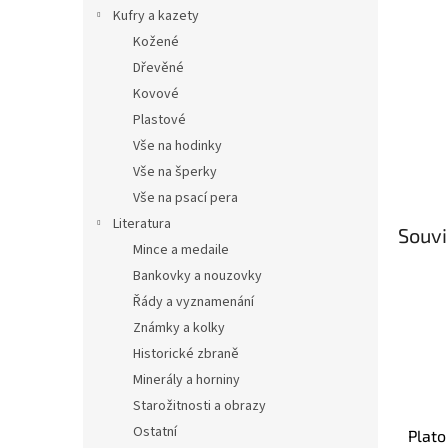
n
Kufry a kazety
e
Kožené
l
Dřevěné
Kovové
Plastové
Vše na hodinky
Vše na šperky
Vše na psací pera
Literatura
Souvi
Mince a medaile
Bankovky a nouzovky
Řády a vyznamenání
Známky a kolky
Historické zbraně
Minerály a horniny
Starožitnosti a obrazy
Ostatní
Plato