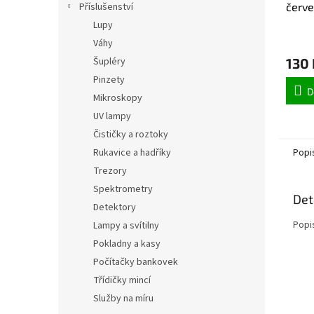
červ
Příslušenství
průhl
Lupy
Průmě
polí 
Váhy
hodno
mm
130 
Šupléry
produ
je
Pinzety
5,0
D
Mikroskopy
z
UV lampy
5
hvězdi
Čističky a roztoky
Popi
Rukavice a hadříky
Trezory
Spektrometry
Det
Detektory
Popi
Lampy a svítilny
Pokladny a kasy
Počítačky bankovek
Třídičky mincí
Služby na míru