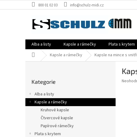
Přejít
800 01 02 03
info@schulz-midi.cz
na
obsah
Alba a listy
Kapsle a rámečky
Plata s krytem
Domů
Kapsle a rámečky
Kapsle na mince s vni
P
Kap
o
Přeskočit
s
Průměr
Neohod
Kategorie
kategorie
t
hodnoce
r
produkt
Alba a listy
a
je
Kapsle a rámečky
0,0
n
z
Kruhové kapsle
n
5
í
Čtvercové kapsle
hvězdič
p
Papírové rámečky
a
Plata s krytem