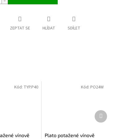
ZEPTAT SE
HLÍDAT
SDÍLET
Kód:
TYP.P40
Kód:
PO24W
Další
produkt
tažené vínově
Plato potažené vínově