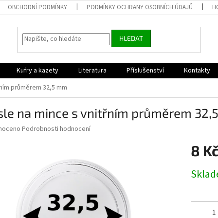
OBCHODNÍ PODMÍNKY
PODMÍNKY OCHRANY OSOBNÍCH ÚDAJŮ
H
HLEDAT
Kufry a kazety
Literatura
Příslušenství
Kontakty
třním průměrem 32,5 mm
sle na mince s vnitřním průměrem 32
né
noceno
Podrobnosti hodnocení
ní
8 K
u
Měrná
Skla
cena:
ek.