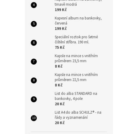
tmavě modrá
199 Kč
Kapesní album na bankovky,
červená
199 Kč
Speciální roztok pro šetrné
čištění stříbra. 190 ml.
75 Kč
Kapsle na mince s vnitřním
průměrem 23,5 mm
8 Kč
Kapsle na mince s vnitřním
průměrem 22,5 mm
8 Kč
List do alba STANDARD na
bankovky, 4 pole
20 Kč
List A4 do alba SCHULZ® - na
řády a vyznamenání
20 Kč