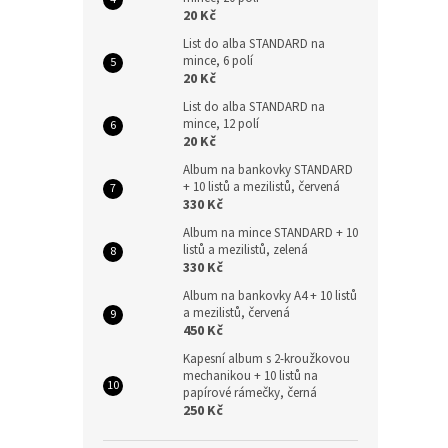
20 Kč
List do alba STANDARD na
mince, 6 polí
20 Kč
List do alba STANDARD na
mince, 12 polí
20 Kč
Album na bankovky STANDARD
+ 10 listů a mezilistů, červená
330 Kč
Album na mince STANDARD + 10
listů a mezilistů, zelená
330 Kč
Album na bankovky A4 + 10 listů
a mezilistů, červená
450 Kč
Kapesní album s 2-kroužkovou
mechanikou + 10 listů na
papírové rámečky, černá
250 Kč