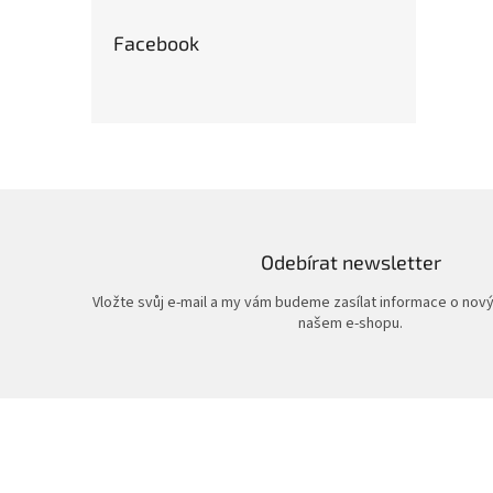
Facebook
Odebírat newsletter
Vložte svůj e-mail a my vám budeme zasílat informace o nov
našem e-shopu.
Z
á
p
a