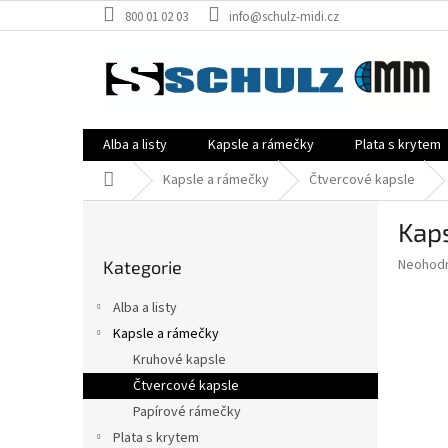
Přejít
800 01 02 03
info@schulz-midi.cz
na
obsah
Alba a listy
Kapsle a rámečky
Plata s krytem
Domů
Kapsle a rámečky
Čtvercové kapsle
P
Kap
o
Přeskočit
s
Průměr
Neohod
Kategorie
kategorie
t
hodnoce
r
produkt
Alba a listy
a
je
Kapsle a rámečky
0,0
n
z
Kruhové kapsle
n
5
í
Čtvercové kapsle
hvězdič
p
Papírové rámečky
a
Plata s krytem