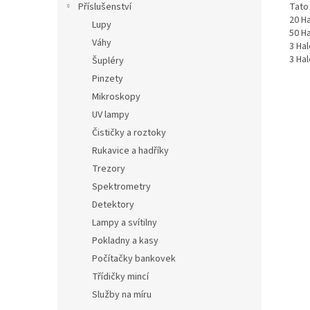
Tato
Příslušenství
20 Ha
Lupy
50 Ha
Váhy
3 Hal
3 Hal
Šupléry
Pinzety
Mikroskopy
UV lampy
Čističky a roztoky
Rukavice a hadříky
Trezory
Spektrometry
Detektory
Lampy a svítilny
Pokladny a kasy
Počítačky bankovek
Třídičky mincí
Služby na míru