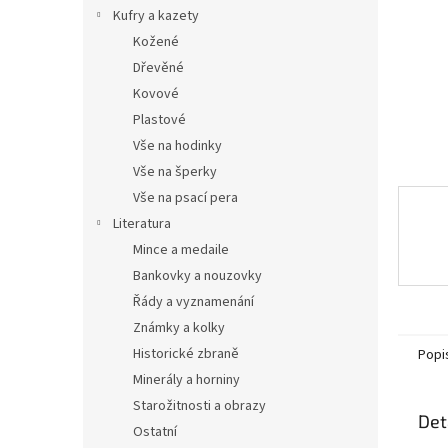
n
Kufry a kazety
e
Kožené
l
Dřevěné
Kovové
Plastové
Vše na hodinky
Vše na šperky
Vše na psací pera
Literatura
Mince a medaile
Bankovky a nouzovky
Řády a vyznamenání
Známky a kolky
Historické zbraně
Popi
Minerály a horniny
Starožitnosti a obrazy
Det
Ostatní