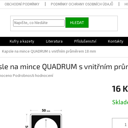
OBCHODNÍ PODMÍNKY
PODMÍNKY OCHRANY OSOBNÍCH ÚDAJŮ
H
HLEDAT
Kufry a kazety
Literatura
Příslušenství
Kontakty
Kapsle na mince QUADRUM s vnitřním průměrem 18 mm
sle na mince QUADRUM s vnitřním pr
né
noceno
Podrobnosti hodnocení
ní
16 K
u
Měrná
Skla
cena:
ek.