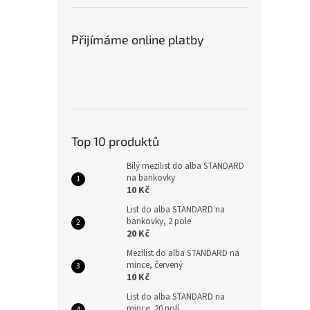
Přijímáme online platby
Top 10 produktů
Bílý mezilist do alba STANDARD
na bankovky
10 Kč
List do alba STANDARD na
bankovky, 2 pole
20 Kč
Mezilist do alba STANDARD na
mince, červený
10 Kč
List do alba STANDARD na
mince, 20 polí